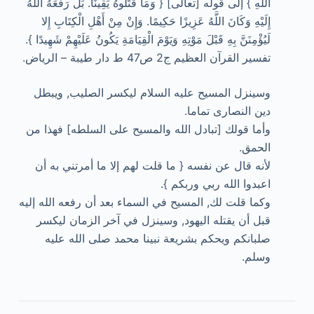
اللَّهِ } إلى قوله [تعالى] { وَمَا قَتَلُوهُ يَقِينًا. بَلْ رَفَعَهُ اللَّهُ
إِلَيْهِ وَكَانَ اللَّهُ عَزِيزًا حَكِيمًا. وَإِنْ مِنْ أَهْلِ الْكِتَابِ إِلا
لَيُؤْمِنَنَّ بِهِ قَبْلَ مَوْتِهِ وَيَوْمَ الْقِيَامَةِ يَكُونُ عَلَيْهِمْ شَهِيدًا }.
تفسير القرآن العظيم ج2 ص47 ط دار طيبة – الرياض.
وسينزل المسيح عليه السلام ليكسر الصليب, ويبطل
دين النصارى تماما.
وأما قولك [تبادل الله والمسيح على السلطه] فهذا من
الحمق.
لأنه قال عن نفسه { ما قلت لهم إلا ما أمرتني به أن
اعبدوا الله ربي وربكم }.
وكما قلت لك, المسيح في السماء بعد أن رفعه الله إليه
قبل أن يقتله اليهود, وسينزل في آخر الزمان ليكسر
صلبانكم ويحكم بشريعة نبينا محمد صلى الله عليه
وسلم.