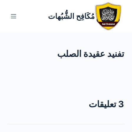
ا
ل
مُكَافِح الشُّبُهات
ت
ج
ا
و
تفنيد عقيدة الصلب
ز
إ
ل
ى
ا
ل
م
3 تعليقات
ح
ت
و
ى