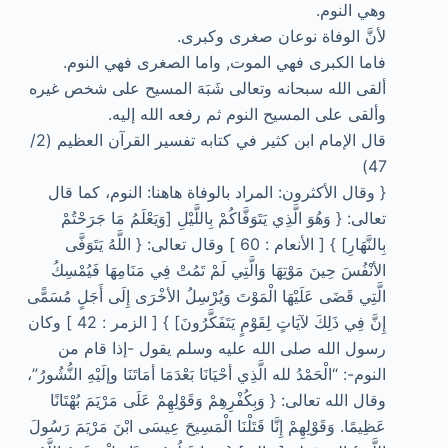
وهي النوم.
لأنَّ الوفاة نوعان صغرى وكبرى.
فاما الكبرى فهي الموت, واما الصغرى فهي النوم.
ألقى الله سبحانه وتعالى شَبَهَ المسيح على شخص غيره
وألقى على المسيح النوم ثم رفعه الله إليه.
قال الإمام ابن كثير في كتابه تفسير القرآن العظيم (2/
47)
{ وقال الأكثرون: المراد بالوفاة هاهنا: النوم، كما قال
تعالى: { وَهُوَ الَّذِي يَتَوَفَّاكُمْ بِاللَّيْلِ [وَيَعْلَمُ مَا جَرَحْتُمْ
بِالنَّهَارِ] } [ الأنعام : 60 ] وقال تعالى: { اللَّهُ يَتَوَفَّى
الأنْفُسَ حِينَ مَوْتِهَا وَالَّتِي لَمْ تَمُتْ فِي مَنَامِهَا فَيُمْسِكُ
الَّتِي قَضَى عَلَيْهَا الْمَوْتَ وَيُرْسِلُ الأخْرَى إِلَى أَجَلٍ مُسَمًّى
إِنَّ فِي ذَلِكَ لآيَاتٍ لِقَوْمٍ يَتَفَكَّرُونَ] } [ الزمر : 42 ] وكان
رسول الله صلى الله عليه وسلم يقول -إذا قام من
النوم-: “الْحَمْدُ لله الَّذِي أحْيَانَا بَعْدَمَا أمَاتَنَا وإلَيْهِ النُّشُورُ”،
وقال الله تعالى: { وَبِكُفْرِهِمْ وَقَوْلِهِمْ عَلَى مَرْيَمَ بُهْتَانًا
عَظِيمًا. وَقَوْلِهِمْ إِنَّا قَتَلْنَا الْمَسِيحَ عِيسَى ابْنَ مَرْيَمَ رَسُولَ