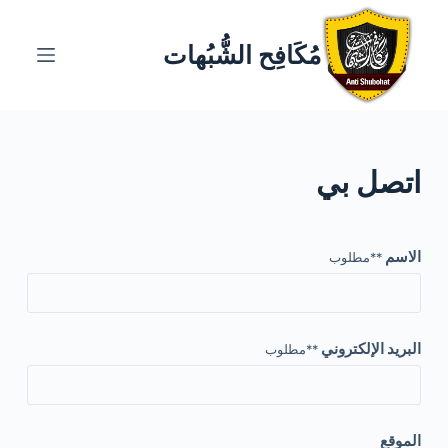
ا
ل
مُكَافِح الشُّبُهات
ت
ج
ا
و
اتصل بي
ز
إ
ل
الاسم
ى
**مطلوب
ا
ل
م
البريد الإلكتروني
**مطلوب
ح
ت
و
ى
الموقع