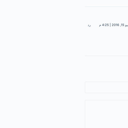
201 | 4:25 م
رد