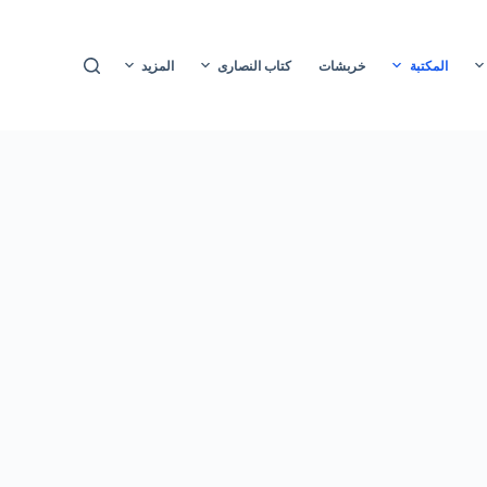
ا
ل
المكتبة
خربشات
كتاب النصارى
المزيد
ت
ج
ا
و
ز
إ
ل
ى
ا
ل
م
ح
ت
و
ى