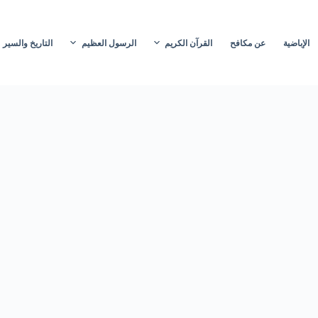
الإباضية
عن مكافح
القرآن الكريم
الرسول العظيم
التاريخ والسير