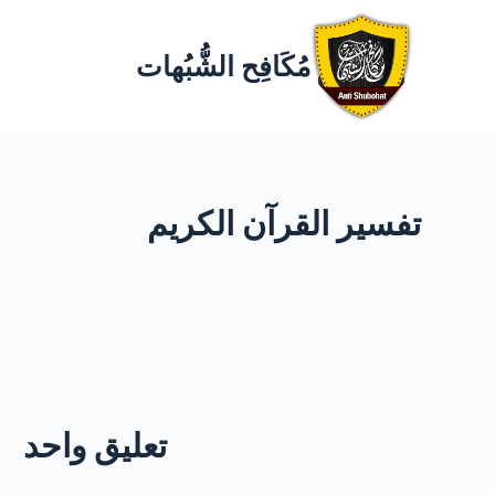
مُكَافِح الشُّبُهات
تفسير القرآن الكريم
تعليق واحد