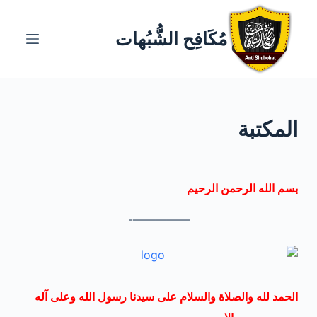
ا
ل
مُكَافِح الشُّبُهات
ت
ج
ا
و
المكتبة
ز
إ
ل
ى
بسم الله الرحمن الرحيم
ا
ل
—————-
م
ح
ت
و
الحمد لله والصلاة والسلام على سيدنا رسول الله وعلى آله
ى