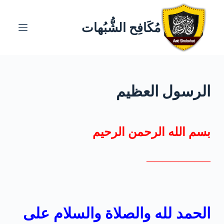
ا
ل
مُكَافِح الشُّبُهات
ت
ج
ا
و
الرسول العظيم
ز
إ
ل
ى
بسم الله الرحمن الرحيم
ا
ل
————————
م
ح
ت
و
الحمد لله والصلاة والسلام على
ى