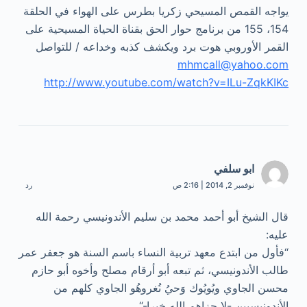
يواجه القمص المسيحي زكريا بطرس على الهواء في الحلقة
154، 155 من برنامج حوار الحق بقناة الحياة المسيحية على
القمر الأوروبي هوت برد ويكشف كذبه وخداعه / للتواصل
mhmcall@yahoo.com
http://www.youtube.com/watch?v=ILu-ZqkKIKc
ابو سلفي
نوفمبر 2, 2014 | 2:16 ص
رد
قال الشيخ أبو أحمد محمد بن سليم الأندونيسي رحمة الله
عليه:
“فأول من ابتدع معهد تربية النساء باسم السنة هو جعفر عمر
طالب الأندونيسي، ثم تبعه أبو أرقام مصلح وأخوه أبو حازم
محسن الجاوي ويُويُوك وَحيُ نُغروهُو الجاوي كلهم من
الأندونيسيين -لا جزاهم الله خيرا-“.