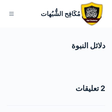
ا
ل
مُكَافِح الشُّبُهات
ت
ج
ا
و
دلائل النبوة
ز
إ
ل
ى
ا
ل
م
2 تعليقات
ح
ت
و
ى