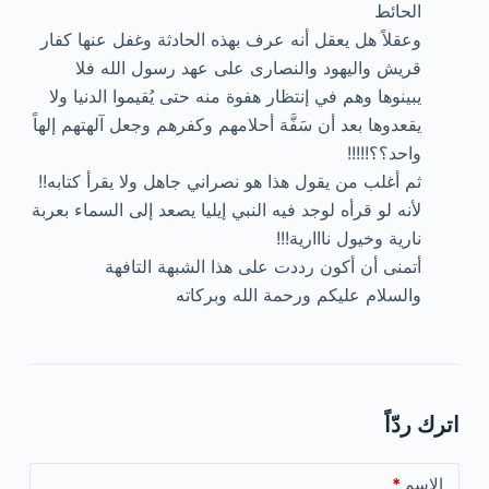
الحائط
وعقلاً هل يعقل أنه عرف بهذه الحادثة وغفل عنها كفار
قريش واليهود والنصارى على عهد رسول الله فلا
يبينوها وهم في إنتظار هفوة منه حتى يُقيموا الدنيا ولا
يقعدوها بعد أن سَفَّهَ أحلامهم وكفرهم وجعل آلهتهم إلهاً
واحد؟؟!!!!!
ثم أغلب من يقول هذا هو نصراني جاهل ولا يقرأ كتابه!!
لأنه لو قرأه لوجد فيه النبي إيليا يصعد إلى السماء بعربة
نارية وخيول نااارية!!!
أتمنى أن أكون رددت على هذا الشبهة التافهة
والسلام عليكم ورحمة الله وبركاته
اترك ردّاً
الاسم
*