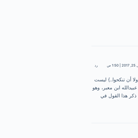
 1:50 ص
رد
لا أن تنكحوا..} ليست
يدالله ابن معبر، وهو
ذكر هذا القول في