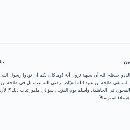
ين
أبريل 25, 2017 |
لددو حفظه الله أن شبهة نزول آية {وماكان لكم أن تؤذوا رسول الله و
لسابقي طلحة بن عبيد الله الفيّاض رضي الله عنه، بل في طلحة بن عب
مجون في الجاهلية، وأسلم يوم الفتح… سؤالي ماهو إثبات ذلك؟! لأن 
سالاً!