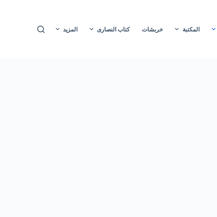
ا
ل
المكتبة
خربشات
كتاب النصارى
المزيد
ت
ج
ا
و
ز
إ
ل
ى
ا
ل
م
ح
ت
و
ى