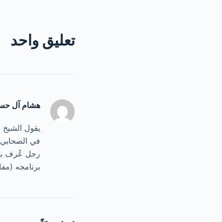
تعليق واحد
هشام آل حس
يقول الشيخ ا
في الصحابي ا
رجل عُرف بال
برنامجه (مفاهيم4) استر