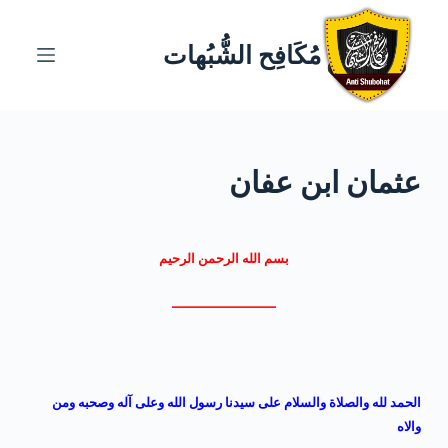
ا
ل
مُكَافِح الشُّبُهات
ت
ج
ا
و
عثمان ابن عفان
ز
إ
ل
ى
بسم الله الرحمن الرحيم
ا
————————
ل
م
ح
ت
الحمد لله والصلاة والسلام على سيدنا رسول الله وعلى آله وصحبه ومن
و
والاه
ى