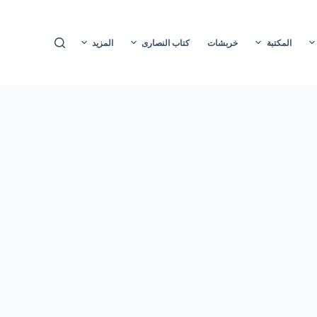
ا
ل
المكتبة
خربشات
كتاب النصارى
المزيد
ت
ج
ا
و
ز
إ
ل
ى
ا
ل
م
ح
ت
و
ى