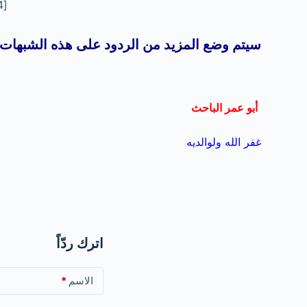
[youtube=http://www.youtube.com/watch?v=gmU2MtLPUB4]
سيتم وضع المزيد من الردود على هذه الشبهات ف
أبو عمر الباحث
غفر الله ولوالديه
اترك ردّاً
الاسم
*