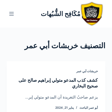
ا
ل
مُكَافِح الشُّبُهات
ت
ج
ا
و
التصنيف
خربشات أبي عمر
ز
إ
ل
ى
ا
خربشات أبي عمر
ل
كشف كذب المدعو متولي إبراهيم صالح على
م
صحيح البخاري
ح
ت
يزعم صاحبُ التغريدة أن المدعو متولي إبر…
و
أبو عمر الباحث
يناير 21, 2024
ى