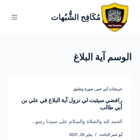
ا
ل
مُكَافِح الشُّبُهات
ت
ج
ا
و
الوسم
آية البلاغ
ز
إ
ل
ى
ا
خربشات أبي عمر
,
صورة وتعليق
ل
رافضي سيثبت لي نزول آية البلاغ في علي بن
م
أبي طالب
ح
ت
الحمد لله والصلاة والسلام على سيدنا رسو…
و
أبو عمر الباحث
يناير 25, 2021
ى