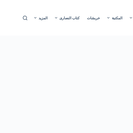
ا
ل
المكتبة
خربشات
كتاب النصارى
المزيد
ت
ج
ا
و
ز
إ
ل
ى
ا
ل
م
ح
ت
و
ى