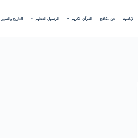
الإباضية
عن مكافح
القرآن الكريم
الرسول العظيم
التاريخ والسير