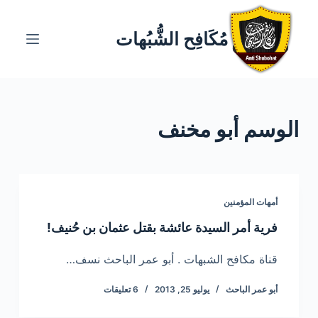
ا
ل
مُكَافِح الشُّبُهات
ت
ج
ا
و
الوسم
أبو مخنف
ز
إ
ل
ى
ا
أمهات المؤمنين
ل
فرية أمر السيدة عائشة بقتل عثمان بن حُنيف!
م
ح
قناة مكافح الشبهات . أبو عمر الباحث نسف…
ت
أبو عمر الباحث
يوليو 25, 2013
6 تعليقات
و
ى