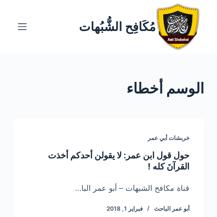
ا
ل
مُكَافِح الشُّبُهات
ت
ج
ا
و
الوسم
أخطاء
ز
إ
ل
ى
ا
خربشات أبي عمر
ل
حول قول ابن عمر: لا يقولن أحدكم أخذت
م
القرآنَ كله !
ح
ت
قناة مكافح الشبهات – أبو عمر البا…
و
أبو عمر الباحث
فبراير 1, 2018
ى