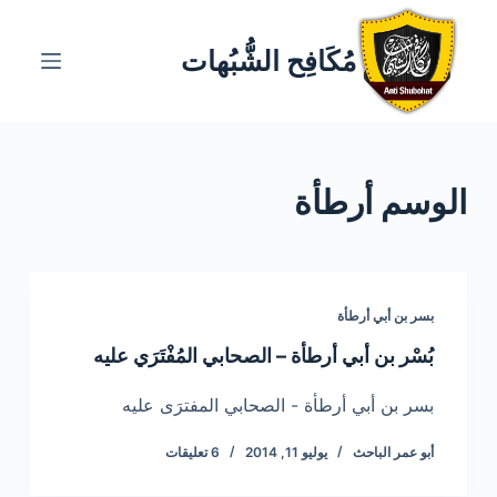
ا
ل
مُكَافِح الشُّبُهات
ت
ج
ا
و
الوسم
أرطأة
ز
إ
ل
ى
ا
بسر بن أبي أرطأة
ل
بُسْر بن أبي أرطأة – الصحابي المُفْتَرَي عليه
م
ح
بسر بن أبي أرطأة - الصحابي المفترَى عليه
ت
أبو عمر الباحث
يوليو 11, 2014
6 تعليقات
و
ى