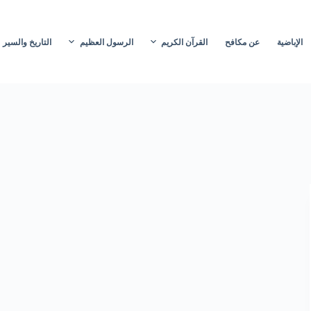
الإباضية
عن مكافح
القرآن الكريم
الرسول العظيم
التاريخ والسير