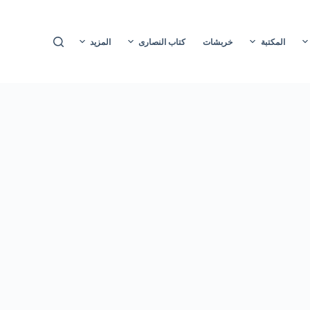
ا
ل
المكتبة
خربشات
كتاب النصارى
المزيد
ت
ج
ا
و
ز
إ
ل
ى
ا
ل
م
ح
ت
و
ى