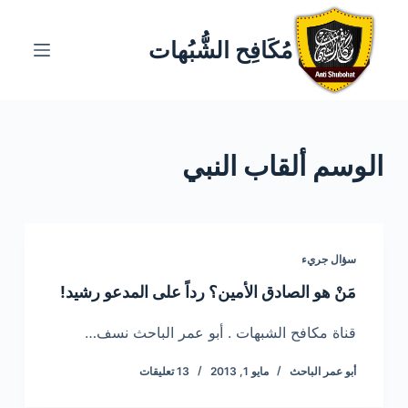
ا
ل
مُكَافِح الشُّبُهات
ت
ج
ا
و
الوسم
ألقاب النبي
ز
إ
ل
ى
ا
سؤال جريء
ل
مَنْ هو الصادق الأمين؟ رداً على المدعو رشيد!
م
ح
قناة مكافح الشبهات . أبو عمر الباحث نسف…
ت
أبو عمر الباحث
مايو 1, 2013
13 تعليقات
و
ى