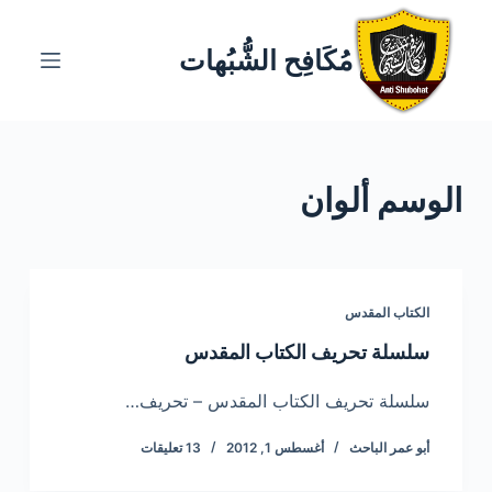
ا
ل
مُكَافِح الشُّبُهات
ت
ج
ا
و
الوسم
ألوان
ز
إ
ل
ى
ا
الكتاب المقدس
ل
سلسلة تحريف الكتاب المقدس
م
ح
سلسلة تحريف الكتاب المقدس – تحريف…
ت
أبو عمر الباحث
أغسطس 1, 2012
13 تعليقات
و
ى