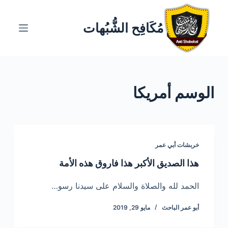
ا
ل
مُكَافِح الشُّبُهات
ت
ج
ا
و
الوسم
أمريكا
ز
إ
ل
ى
ا
خربشات أبي عمر
ل
هذا الصديق الأكبر هذا فاروق هذه الأمة
م
ح
الحمد لله والصلاة والسلام على سيدنا رسو…
ت
أبو عمر الباحث
مايو 29, 2019
و
ى