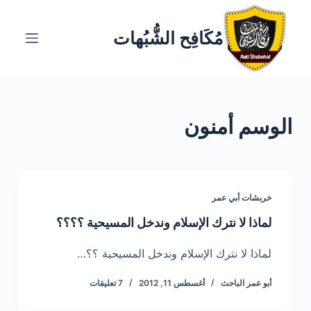
ا
ل
مُكَافِح الشُّبُهات
ت
ج
ا
و
الوسم
أمنون
ز
إ
ل
ى
ا
خربشات أبي عمر
ل
لماذا لا نترك الإسلام وندخل المسيحية ؟؟؟؟
م
ح
لماذا لا نترك الإسلام وندخل المسيحية ؟؟…
ت
أبو عمر الباحث
أغسطس 11, 2012
7 تعليقات
و
ى