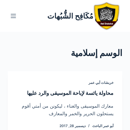
ا
ل
مُكَافِح الشُّبُهات
ت
ج
ا
و
الوسم
إسلامية
ز
إ
ل
ى
ا
خربشات أبي عمر
ل
محاولة يائسة لإباحة الموسيقى والرد عليها
م
ح
معارك الموسيقى والغناء ، ليكونن من أمتي أقوم
ت
يستحلون الحرير والخمر والمعازف
و
أبو عمر الباحث
ديسمبر 28, 2017
ى