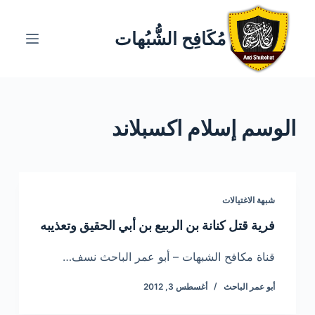
ا
ل
مُكَافِح الشُّبُهات
ت
ج
ا
و
الوسم
إسلام اكسبلاند
ز
إ
ل
ى
ا
شبهة الاغتيالات
ل
فرية قتل كنانة بن الربيع بن أبي الحقيق وتعذيبه
م
ح
قناة مكافح الشبهات – أبو عمر الباحث نسف…
ت
أبو عمر الباحث
أغسطس 3, 2012
و
ى