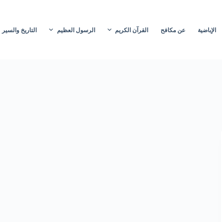
الإباضية
عن مكافح
القرآن الكريم
الرسول العظيم
التاريخ والسير