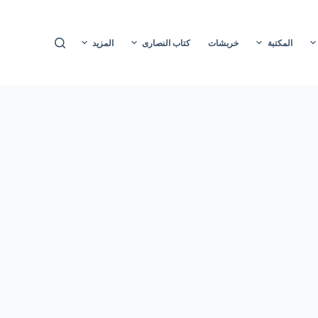
ا
ل
المكتبة
خربشات
كتاب النصارى
المزيد
ت
ج
ا
و
ز
إ
ل
ى
ا
ل
م
ح
ت
و
ى