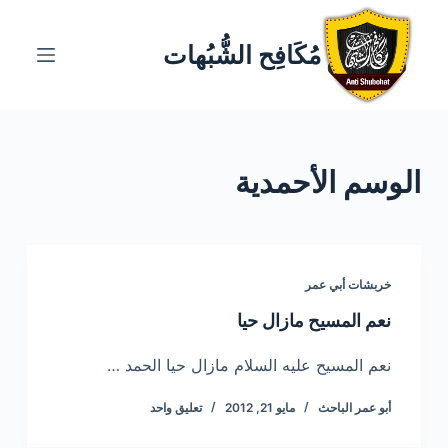
ا
ل
مُكَافِح الشُّبُهات
ت
ج
ا
و
الوسم
الأحمدية
ز
إ
ل
ى
ا
خربشات أبي عمر
ل
نعم المسيح مازال حيا
م
ح
نعم المسيح عليه السلام مازال حيا الحمد …
ت
أبو عمر الباحث
مايو 21, 2012
تعليق واحد
و
ى