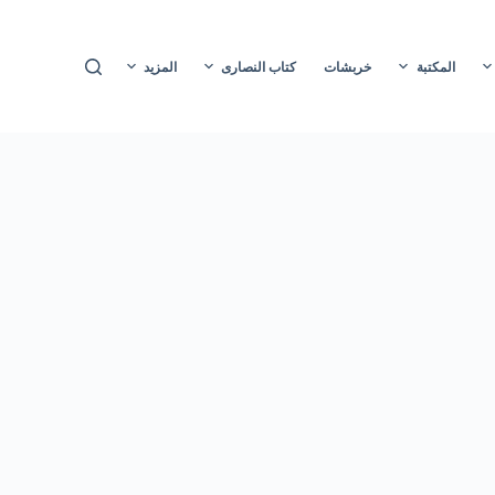
ا
ل
المكتبة
خربشات
كتاب النصارى
المزيد
ت
ج
ا
و
ز
إ
ل
ى
ا
ل
م
ح
ت
و
ى