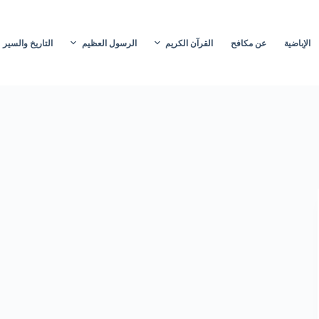
الإباضية
عن مكافح
القرآن الكريم
الرسول العظيم
التاريخ والسير