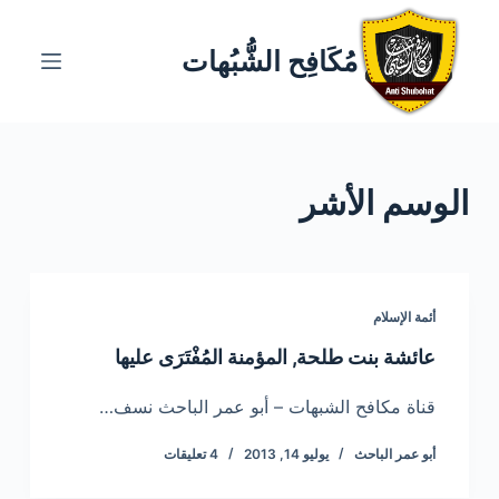
ا
ل
مُكَافِح الشُّبُهات
ت
ج
ا
و
الوسم
الأشر
ز
إ
ل
ى
ا
أئمة الإسلام
ل
عائشة بنت طلحة, المؤمنة المُفْتَرَى عليها
م
ح
قناة مكافح الشبهات – أبو عمر الباحث نسف…
ت
أبو عمر الباحث
يوليو 14, 2013
4 تعليقات
و
ى