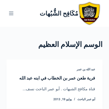
ا
ل
مُكَافِح الشُّبُهات
ت
ج
ا
و
الوسم
الإسلام العظيم
ز
إ
ل
ى
ا
عبد الله بن عمر
ل
فرية طعن عمر بن الخطاب في ابنه عبد الله
م
ح
قناة مكافح الشبهات . أبو عمر الباحث نسف…
ت
أبو عمر الباحث
يوليو 19, 2013
و
ى