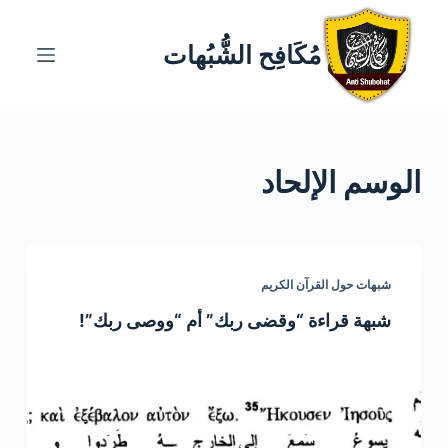
ا
ل
مُكَافِح الشُّبُهات
ت
ج
ا
و
الوسم
الإلحاد
ز
إ
ل
ى
ا
شبهات حول القرآن الكريم
ل
شبهة قراءة “وقضى ربك” أم “ووصى ربك”!
م
ح
ت
و
ى