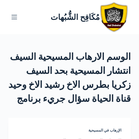
ا
ل
مُكَافِح الشُّبُهات
ت
ج
ا
و
الوسم
الارهاب المسيحية السيف
ز
إ
انتشار المسيحية بحد السيف
ل
ى
زكريا بطرس الاخ رشيد الاخ وحيد
ا
قناة الحياة سؤال جريء برنامج
ل
م
ح
ت
و
الإرهاب في المسيحية
ى