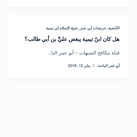
الأباضية
,
خربشات أبي عمر
,
شيخ الإسلام ابن تيمية
هل كان ابنُ تيمية يبغض عليَّ بن أبي طالب؟
قناة مكافح الشبهات – أبو عمر البا…
أبو عمر الباحث
يناير 12, 2018