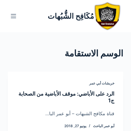
ا
ل
مُكَافِح الشُّبُهات
ت
ج
ا
و
الوسم
الاستقامة
ز
إ
ل
ى
ا
خربشات أبي عمر
ل
الرد على الأباضي: موقف الأباضية من الصحابة
م
ج1
ح
ت
قناة مكافح الشبهات – أبو عمر البا…
و
أبو عمر الباحث
يونيو 27, 2018
ى