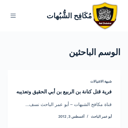
ا
ل
مُكَافِح الشُّبُهات
ت
ج
ا
و
الوسم
الباحثين
ز
إ
ل
ى
ا
شبهة الاغتيالات
ل
فرية قتل كنانة بن الربيع بن أبي الحقيق وتعذيبه
م
ح
قناة مكافح الشبهات – أبو عمر الباحث نسف…
ت
أبو عمر الباحث
أغسطس 3, 2012
و
ى