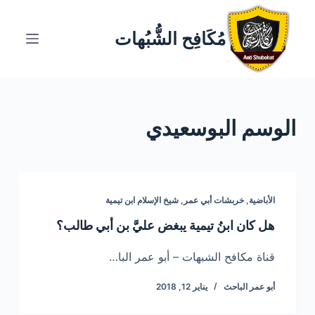
ا
ل
مُكَافِح الشُّبُهات
ت
ج
ا
و
الوسم
البوسعيدي
ز
إ
ل
ى
ا
الأباضية
,
خربشات أبي عمر
,
شيخ الإسلام ابن تيمية
ل
هل كان ابنُ تيمية يبغض عليَّ بن أبي طالب؟
م
ح
قناة مكافح الشبهات – أبو عمر البا…
ت
أبو عمر الباحث
يناير 12, 2018
و
ى