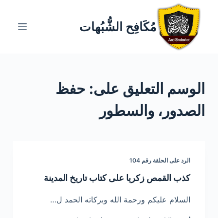
ا
ل
مُكَافِح الشُّبُهات
ت
ج
ا
و
الوسم
التعليق على: حفظ
ز
إ
الصدور، والسطور
ل
ى
ا
ل
الرد على الحلقة رقم 104
م
ح
كذب القمص زكريا على كتاب تاريخ المدينة
ت
السلام عليكم ورحمة الله وبركاته الحمد ل…
و
ى