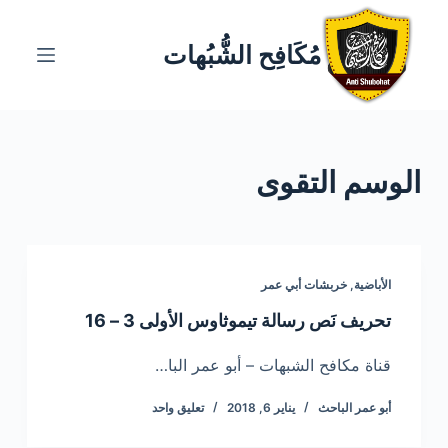
ا
ل
مُكَافِح الشُّبُهات
ت
ج
ا
و
الوسم
التقوى
ز
إ
ل
ى
ا
الأباضية
,
خربشات أبي عمر
ل
تحريف نَص رسالة تيموثاوس الأولى 3 – 16
م
ح
قناة مكافح الشبهات – أبو عمر البا…
ت
أبو عمر الباحث
يناير 6, 2018
تعليق واحد
و
ى