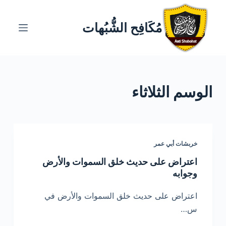
ا
ل
مُكَافِح الشُّبُهات
ت
ج
ا
و
الوسم
الثلاثاء
ز
إ
ل
ى
ا
خربشات أبي عمر
ل
اعتراض على حديث خلق السموات والأرض
م
وجوابه
ح
ت
اعتراض على حديث خلق السموات والأرض في
و
س…
ى