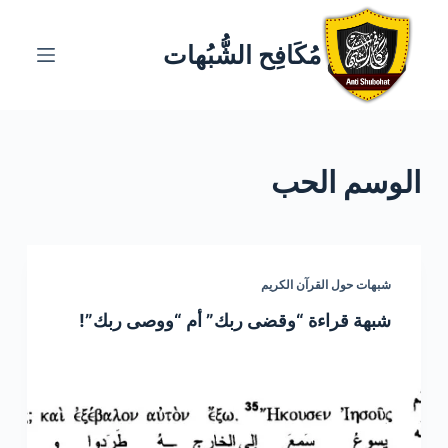
ا
ل
مُكَافِح الشُّبُهات
ت
ج
ا
و
الوسم
الحب
ز
إ
ل
ى
ا
شبهات حول القرآن الكريم
ل
شبهة قراءة “وقضى ربك” أم “ووصى ربك”!
م
ح
ت
و
ى