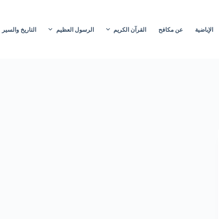
الإباضية
عن مكافح
القرآن الكريم
الرسول العظيم
التاريخ والسير