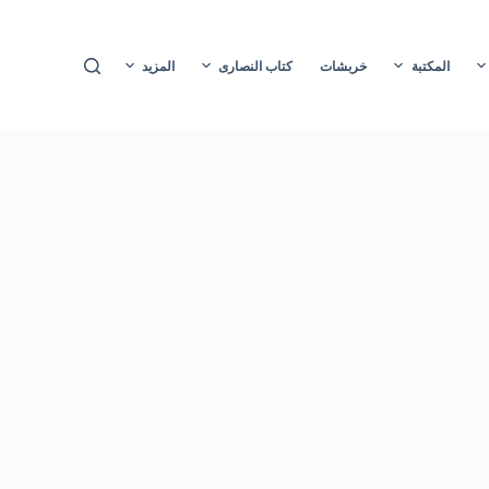
ا
ل
المكتبة
خربشات
كتاب النصارى
المزيد
ت
ج
ا
و
ز
إ
ل
ى
ا
ل
م
ح
ت
و
ى