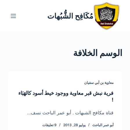
ا
ل
مُكَافِح الشُّبُهات
ت
ج
ا
و
الوسم
الخلافة
ز
إ
ل
ى
ا
معاوية بن أبي سفيان
ل
فرية نبش قبر معاوية ووجود خيط أسود كالهَبَاء
م
!
ح
ت
قناة مكافح الشبهات . أبو عمر الباحث نسف…
و
أبو عمر الباحث
يوليو 28, 2013
9 تعليقات
ى