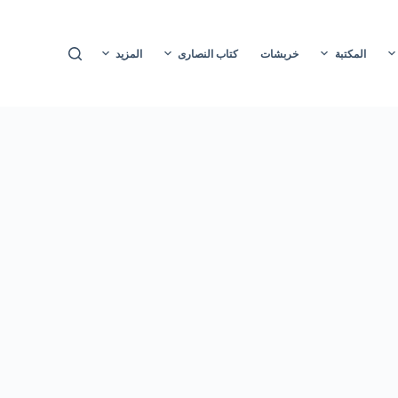
ا
ل
المكتبة
خربشات
كتاب النصارى
المزيد
ت
ج
ا
و
ز
إ
ل
ى
ا
ل
م
ح
ت
و
ى