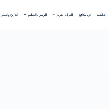
الإباضية
عن مكافح
القرآن الكريم
الرسول العظيم
التاريخ والسير