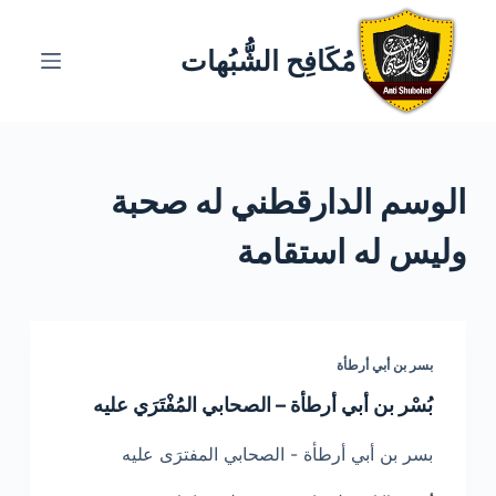
ا
ل
مُكَافِح الشُّبُهات
ت
ج
ا
و
الوسم
الدارقطني له صحبة
ز
إ
وليس له استقامة
ل
ى
ا
ل
بسر بن أبي أرطأة
م
ح
بُسْر بن أبي أرطأة – الصحابي المُفْتَرَي عليه
ت
بسر بن أبي أرطأة - الصحابي المفترَى عليه
و
ى