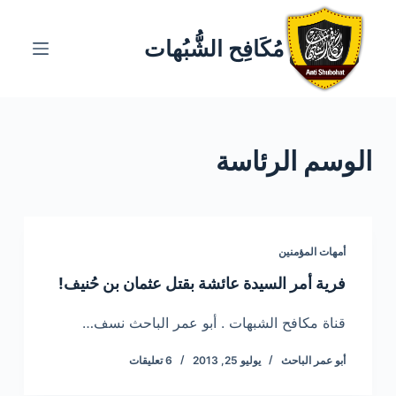
ا
ل
مُكَافِح الشُّبُهات
ت
ج
ا
و
الوسم
الرئاسة
ز
إ
ل
ى
ا
أمهات المؤمنين
ل
فرية أمر السيدة عائشة بقتل عثمان بن حُنيف!
م
ح
قناة مكافح الشبهات . أبو عمر الباحث نسف…
ت
أبو عمر الباحث
يوليو 25, 2013
6 تعليقات
و
ى