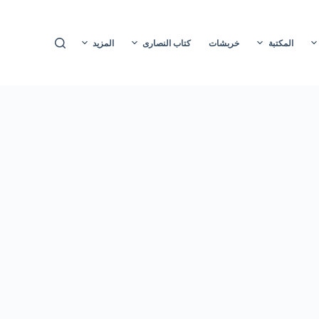
ا
ل
المكتبة
خربشات
كتاب النصارى
المزيد
ت
ج
ا
و
ز
إ
ل
ى
ا
ل
م
ح
ت
و
ى