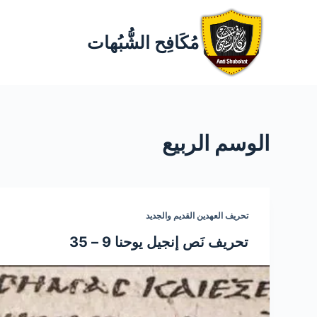
مُكَافِح الشُّبُهات
الوسم
الربيع
تحريف العهدين القديم والجديد
تحريف نَص إنجيل يوحنا 9 – 35