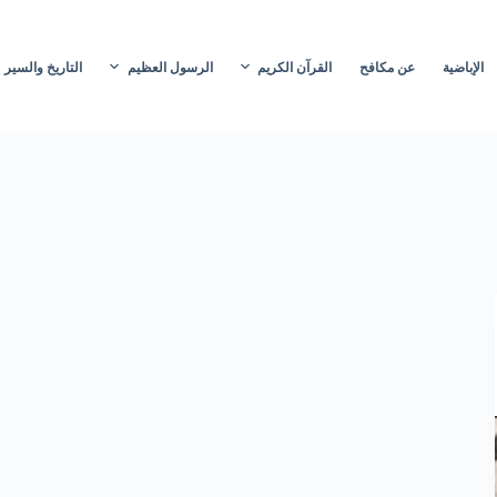
الإباضية
عن مكافح
القرآن الكريم
الرسول العظيم
التاريخ والسير