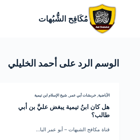
مُكَافِح الشُّبُهات
الوسم
الرد على أحمد الخليلي
الأباضية
,
خربشات أبي عمر
,
شيخ الإسلام ابن تيمية
هل كان ابنُ تيمية يبغض عليَّ بن أبي
طالب؟
قناة مكافح الشبهات – أبو عمر البا…