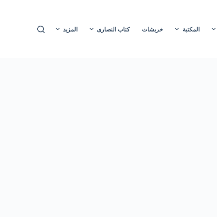
ا
ل
المكتبة
خربشات
كتاب النصارى
المزيد
ت
ج
ا
و
ز
إ
ل
ى
ا
ل
م
ح
ت
و
ى