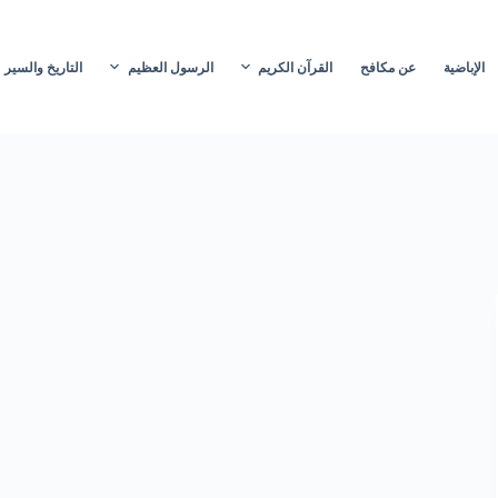
الإباضية
عن مكافح
القرآن الكريم
الرسول العظيم
التاريخ والسير