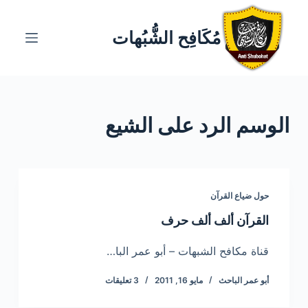
ا
ل
مُكَافِح الشُّبُهات
ت
ج
ا
و
الوسم
الرد على الشيع
ز
إ
ل
ى
ا
حول ضياع القرآن
ل
القرآن ألف ألف حرف
م
ح
قناة مكافح الشبهات – أبو عمر البا…
ت
أبو عمر الباحث
مايو 16, 2011
3 تعليقات
و
ى