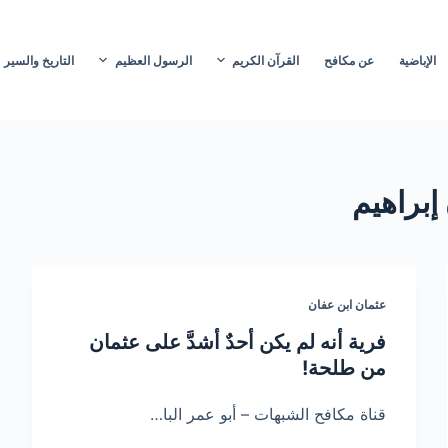
الإباضية
عن مكافح
القرآن الكريم
الرسول العظيم
التاريخ والسير
إبراهيم
عثمان ابن عفان
فرية أنه لم يكن أحدٌ أشدَّ على عثمان
من طلحة!
قناة مكافح الشبهات – أبو عمر البا…