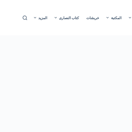
ا
ل
المكتبة
خربشات
كتاب النصارى
المزيد
ت
ج
ا
و
ز
إ
ل
ى
ا
ل
م
ح
ت
و
ى