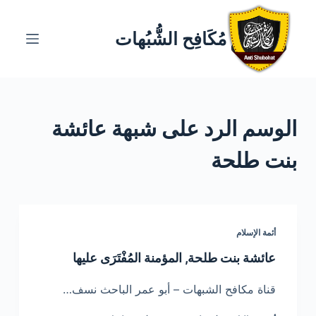
ا
ل
مُكَافِح الشُّبُهات
ت
ج
ا
و
الوسم
الرد على شبهة عائشة
ز
إ
بنت طلحة
ل
ى
ا
ل
أئمة الإسلام
م
ح
عائشة بنت طلحة, المؤمنة المُفْتَرَى عليها
ت
قناة مكافح الشبهات – أبو عمر الباحث نسف…
و
ى