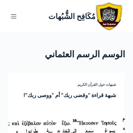
ا
ل
مُكَافِح الشُّبُهات
ت
ج
ا
و
الوسم
الرسم العثماني
ز
إ
ل
ى
ا
شبهات حول القرآن الكريم
ل
شبهة قراءة “وقضى ربك” أم “ووصى ربك”!
م
ح
ت
و
ى