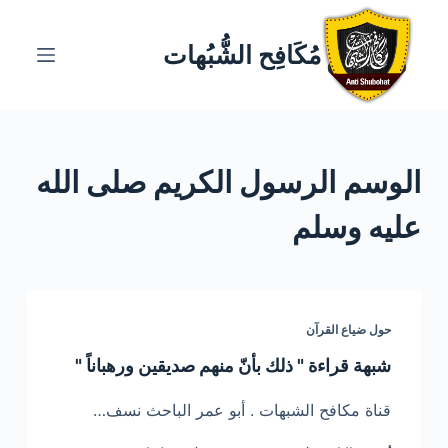
ا
ل
مُكَافِح الشُّبُهات
ت
ج
ا
و
الوسم
الرسول الكريم صلى الله
ز
إ
عليه وسلم
ل
ى
ا
ل
حول ضياع القرآن
م
ح
شبهة قراءة " ذلك بأنّ منهم صديقين ورهباناً "
ت
قناة مكافح الشبهات . أبو عمر الباحث نسف…
و
ى