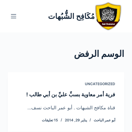
ا
ل
مُكَافِح الشُّبُهات
ت
ج
ا
و
الوسم
الرفض
ز
إ
ل
ى
ا
UNCATEGORIZED
ل
فرية أمر معاوية بسبِّ عليِّ بن أبي طالب !
م
ح
قناة مكافح الشبهات . أبو عمر الباحث نسف…
ت
أبو عمر الباحث
يناير 29, 2014
15 تعليقات
و
ى