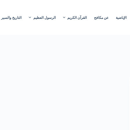
الإباضية
عن مكافح
القرآن الكريم
الرسول العظيم
التاريخ والسير