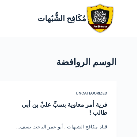
مُكَافِح الشُّبُهات
الوسم
الروافضة
UNCATEGORIZED
فرية أمر معاوية بسبِّ عليِّ بن أبي
طالب !
قناة مكافح الشبهات . أبو عمر الباحث نسف…