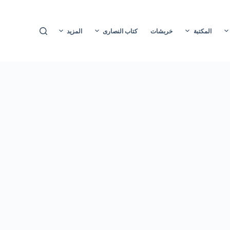
ا
ل
المكتبة
خربشات
كتاب النصارى
المزيد
ت
ج
ا
و
ز
إ
ل
ى
ا
ل
م
ح
ت
و
ى